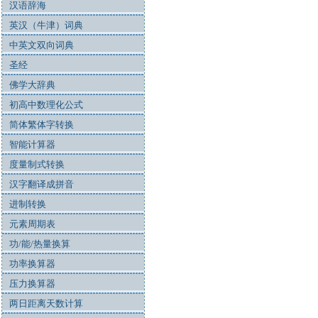
汉语辞海
英汉（牛津）词典
中英文双向词典
圣经
佛学大辞典
初高中数理化公式
简体繁体字转换
智能计算器
度量制式转换
汉字翻译成拼音
进制转换
元素周期表
功/能/热量换算
功率换算器
压力换算器
两日距离天数计算