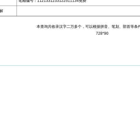
笔顺编号：1121331233122511134
免费
解
本查询共收录汉字二万多个，可以根据拼音、笔划、部首等条
728*90