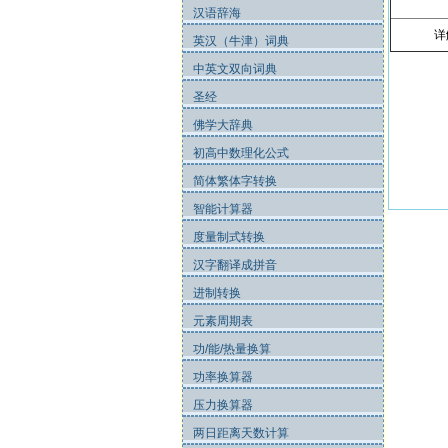
汉语辞海
详
英汉（牛津）词典
中英文双向词典
圣经
佛学大辞典
初高中数理化公式
简体繁体字转换
智能计算器
度量制式转换
汉字翻译成拼音
进制转换
元素周期表
功/能/热量换算
功率换算器
压力换算器
两日距离天数计算