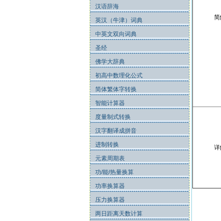
汉语辞海
简
英汉（牛津）词典
中英文双向词典
圣经
佛学大辞典
初高中数理化公式
简体繁体字转换
智能计算器
度量制式转换
汉字翻译成拼音
进制转换
详
元素周期表
功/能/热量换算
功率换算器
压力换算器
两日距离天数计算