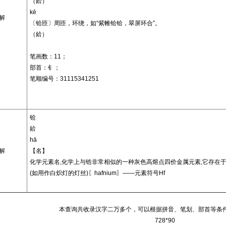
（鉿）
kē
解
〔铪匝〕周匝，环绕，如“紫帷铪铪，翠屏环合”。
（鉿）
笔画数：11；
部首：钅；
笔顺编号：31115341251
铪
鉿
hā
解
【名】
化学元素名,化学上与锆非常相似的一种灰色高熔点四价金属元素,它存在
(如用作白炽灯的灯丝)〖hafnium〗——元素符号Hf
本查询共收录汉字二万多个，可以根据拼音、笔划、部首等条
728*90