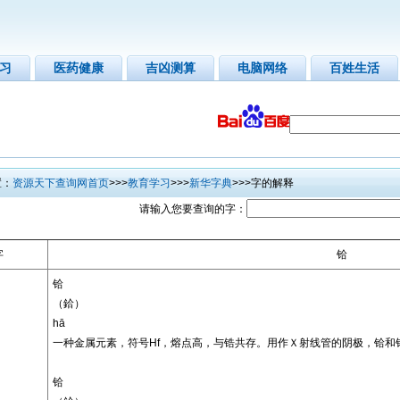
习
医药健康
吉凶测算
电脑网络
百姓生活
：
资源天下查询网首页
>>>
教育学习
>>>
新华字典
>>>字的解释
请输入您要查询的字：
字
铪
铪
（鉿）
hā
一种金属元素，符号Hf，熔点高，与锆共存。用作Ｘ射线管的阴极，铪和
铪