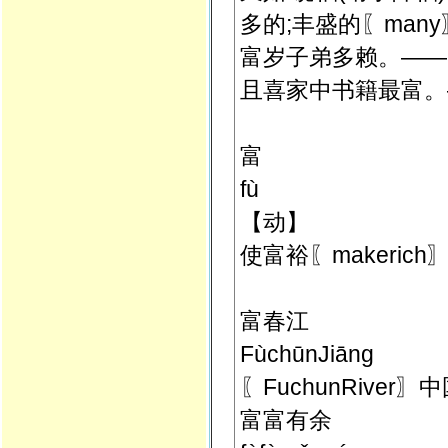
多的;丰盛的〖many
富岁子弟多赖。——
且喜家中书籍最富。
富
fù
【动】
使富裕〖makeric
富春江
FùchūnJiāng
〖FuchunRive
富富有余