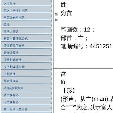
姓。
汉语辞海
英汉（牛津）词典
穷贫
简
中英文双向词典
解
圣经
笔画数：12；
佛学大辞典
部首：宀；
初高中数理化公式
笔顺编号：44512512
简体繁体字转换
智能计算器
度量制式转换
汉字翻译成拼音
富
进制转换
fù
元素周期表
功/能/热量换算
【形】
功率换算器
(形声。从宀(miān
压力换算器
合“宀”为之,以示富
两日距离天数计算