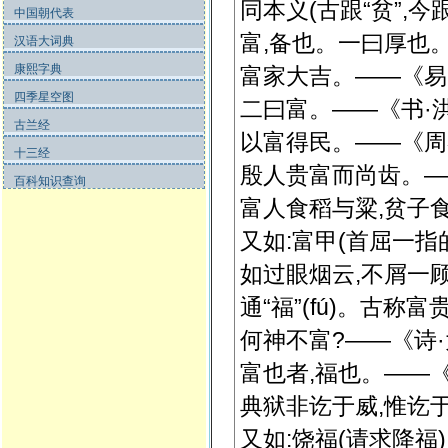
同本义(古跟“贫”,今跟“穷
中国朝代表
富,备也。一曰厚也
汉语大词典
康熙字典
富家大吉。——《易·
四季星空图
二曰富。——《书·洪
古兰经
以富得民。——《周礼
十三经
殷人贵富而尚齿。—
百科知识查询
富人食稻与粱,贫子
又如:富甲(首屈一指
如过眼烟云,不屑一顾)
通“福”(fú)。古称富
何神不富?——《诗·大
富也者,福也。——
典狱非讫于威,惟讫
又如:饶福(请求降福)