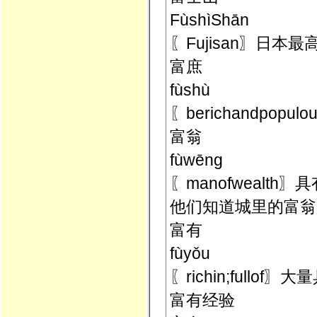
FùshìShān
〖Fujisan〗日
富庶
fùshù
〖berichandpop
富翁
fùwēng
〖manofwealth
他们知道城里的富翁
富有
fùyǒu
〖richin;fullof〗
富有经验