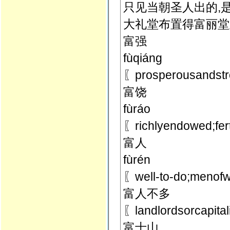
只见当朝圣人出的,
大礼堂布置得富丽堂
富强
fùqiáng
〖prosperousands
富饶
fùráo
〖richlyendowed;
富人
fùrén
〖well-to-do;men
富人不多
〖landlordsorc
富士山