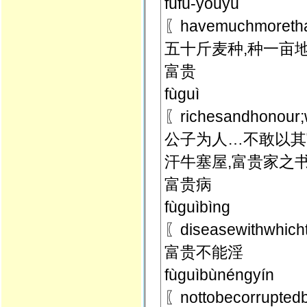
fùfù-yǒuyú
〖havemuchmor
五十斤麦种,种一亩
富贵
fùguì
〖richesandhono
公子为人…不敢以其
汗牛塞屋,富贵家之
富贵病
fùguìbìng
〖diseasewithwhi
富贵不能淫
fùguìbùnéngyín
〖nottobecorrupte