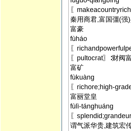
fùguó-qiángbīng
〖makeacountryri
秦用商君,富国彊(强
富豪
fùháo
〖richandpower
〖pultocrat〗∶
富矿
fùkuàng
〖richore;hig
富丽堂皇
fùlì-tánghuáng
〖splendid;grandeur
谓气派华贵,建筑宏