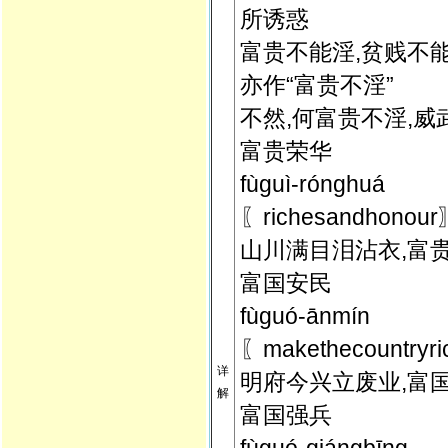
所诱惑
富贵不能淫,贫贱不
亦作“富贵不淫”
不然,何富贵不淫,
富贵荣华
fùguì-rónghuá
〖richesandho
山川满目泪沾衣,富
富国安民
fùguó-ānmín
〖makethecount
详
明府今兴立废业,富
解
富国强兵