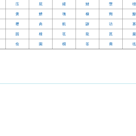
庒
屁
繾
鰱
墮
槰
褒
鱭
墲
槺
翙
黪
壢
樖
航
鼲
访
寡
园
橦
竾
龍
菎
廜
俭
園
橌
筌
裔
彽