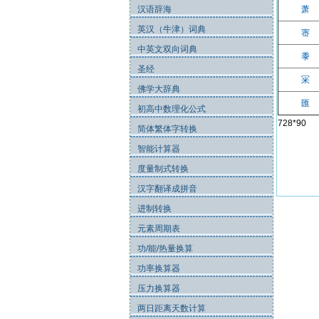
汉语辞海
萧
英汉（牛津）词典
宻
中英文双向词典
黍
圣经
冞
佛学大辞典
匯
初高中数理化公式
728*90
简体繁体字转换
智能计算器
度量制式转换
汉字翻译成拼音
进制转换
元素周期表
功/能/热量换算
功率换算器
压力换算器
两日距离天数计算