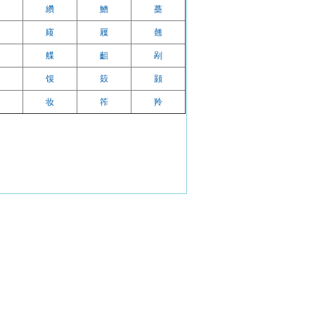
纘
鰽
蘽
庼
屧
翹
艓
齟
剐
馁
笯
颢
妆
筰
羚