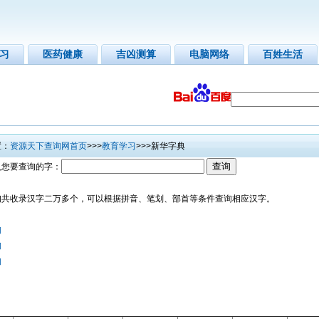
习
医药健康
吉凶测算
电脑网络
百姓生活
：
资源天下查询网首页
>>>
教育学习
>>>新华字典
要查询的字：
收录汉字二万多个，可以根据拼音、笔划、部首等条件查询相应汉字。
询
询
询
：