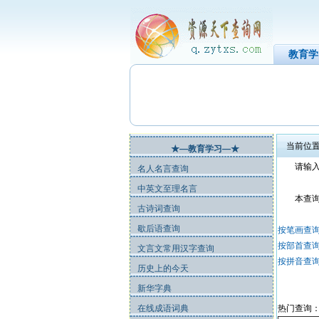
教育学
当前位置
★—教育学习—★
请输入您
名人名言查询
中英文至理名言
本查询共
古诗词查询
歇后语查询
按笔画查
按部首查
文言文常用汉字查询
按拼音查
历史上的今天
新华字典
在线成语词典
热门查询